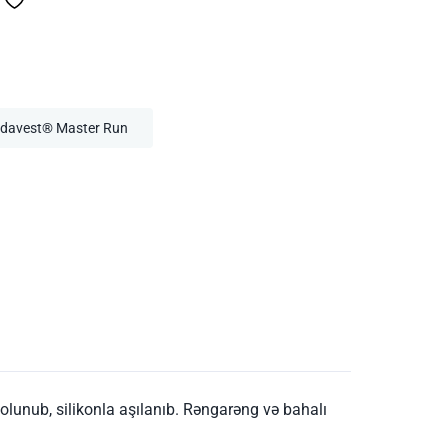
davest® Master Run
 olunub, silikonla aşılanıb. Rəngarəng və bahalı