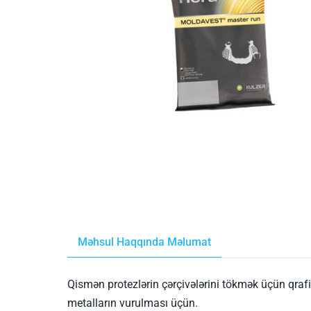
Məhsul Haqqında Məlumat
Qismən protezlərin çərçivələrini tökmək üçün qrafit
metalların vurulması üçün.