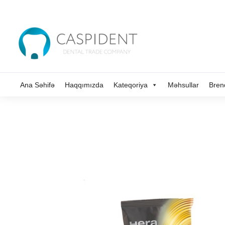
Ana Səhifə
Haqqımızda
Kateqoriya
Məhsullar
Bren