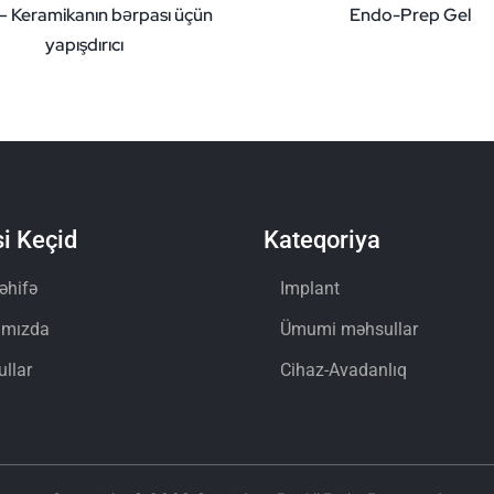
 – Keramikanın bərpası üçün
Endo-Prep Gel
yapışdırıcı
i Keçid
Kateqoriya
əhifə
Implant
ımızda
Ümumi məhsullar
llar
Cihaz-Avadanlıq