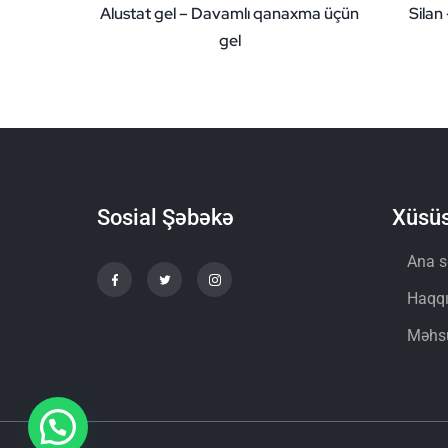
Alustat gel – Davamlı qanaxma üçün
Silan
gel
Sosial Şəbəkə
Xüsüs
Ana s
Haqq
Məhsu