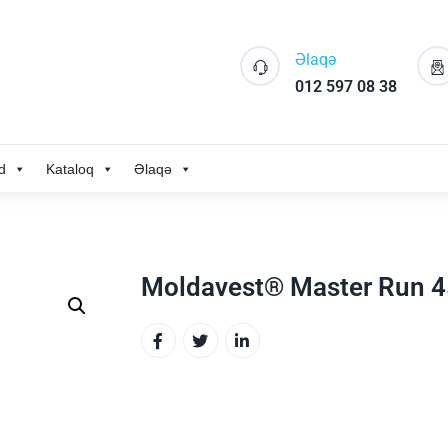
Əlaqə
012 597 08 38
d
Kataloq
Əlaqə
Moldavest® Master Run 4