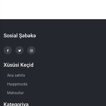
Sosial Şəbəkə
Xüsüsi Keçid
Ana səhifə
Haqqımızda
Məhsullar
Kateqoriya