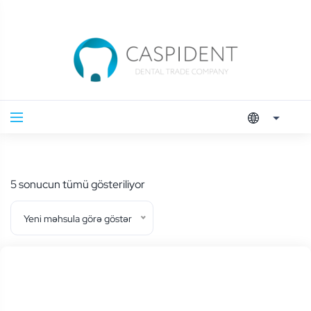
En
5 sonucun tümü gösteriliyor
yeniye
Yeni məhsula görə göstər
göre
sıralandı