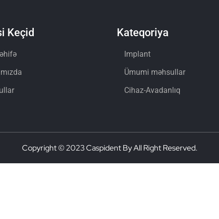
i Keçid
Kateqoriya
əhifə
Implant
ımızda
Ümumi məhsullar
llar
Cihaz-Avadanlıq
Copyright © 2023 Caspident By All Right Reserved.