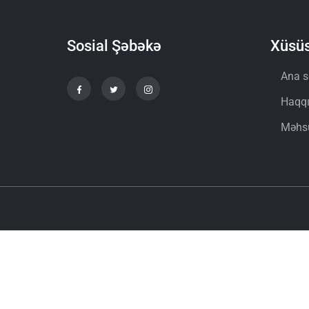
Sosial Şəbəkə
Xüsüs
Ana s
Haqq
Məhsu