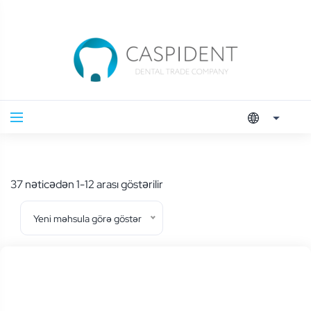
En
37 nəticədən 1-12 arası göstərilir
yeniye
Yeni məhsula görə göstər
göre
sıralandı