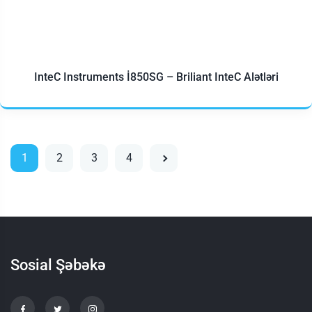
InteC Instruments İ850SG – Briliant InteC Alətləri
1
2
3
4
Sosial Şəbəkə