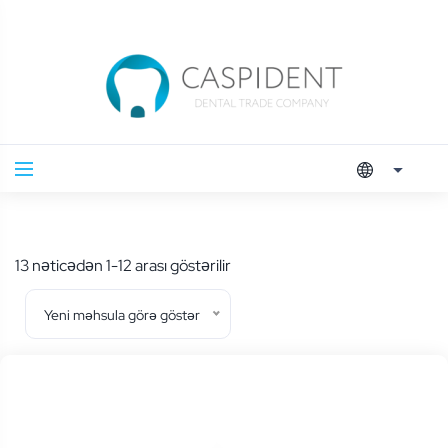
En
13 nəticədən 1-12 arası göstərilir
yeniye
Yeni məhsula görə göstər
göre
sıralandı