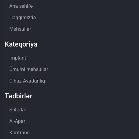
Ana səhifə
Haqqımızda
Məhsullar
Kateqoriya
Implant
Ümumi məhsullar
Cihaz-Avadanlıq
Tədbirlər
Səfərlər
Al-Apar
Konfrans