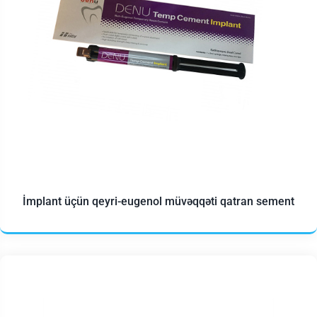
İmplant üçün qeyri-eugenol müvəqqəti qatran sement