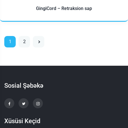
GingiCord – Retraksion sap
1
2
Sosial Şəbəkə
Xüsüsi Keçid