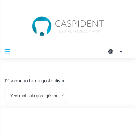
En
12 sonucun tümü gösteriliyor
yeniye
Yeni məhsula görə göstər
göre
sıralandı