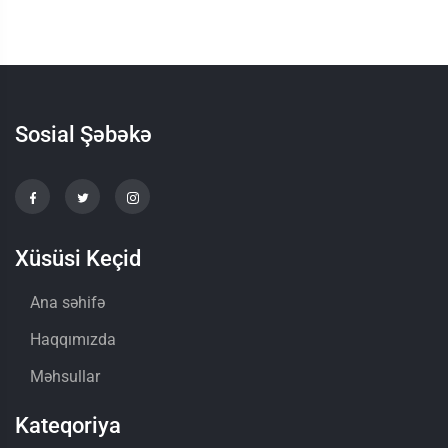
Sosial Şəbəkə
Xüsüsi Keçid
Ana səhifə
Haqqımızda
Məhsullar
Kateqoriya