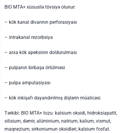
BIO MTA+ xüsusilə tövsiyə olunur:
– kök kanal divarının perforasiyası
– intrakanal rezorbsiya
– arxa kök apeksinin doldurulması
– pulpanın birbaşa örtülməsi
– pulpa amputasiyası
– kök inkişafı dayandırılmış dişlərin müalicəsi.
Tərkibi: BIO MTA+ tozu: kalsium oksidi, hidroksiapatit,
silisium, dəmir, alüminium, natrium, kalium, vismut,
maqnezium, sirkoniumun oksidləri; kalsium fosfat.