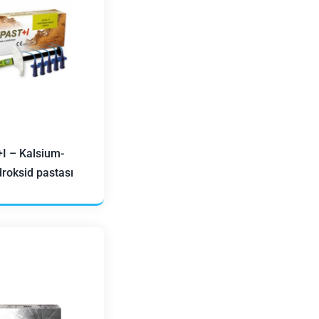
I – Kalsium-
roksid pastası