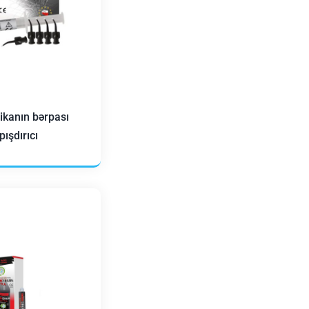
ikanın bərpası
ışdırıcı