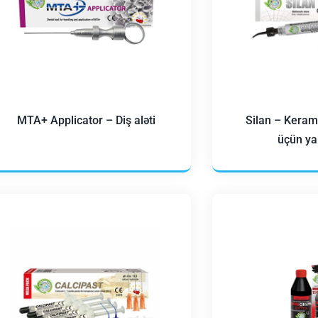
MTA+ Applicator – Diş aləti
Silan – Keram
üçün yap