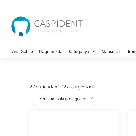
Ana Səhifə
Haqqımızda
Kateqoriya
Məhsullar
Bren
En
27 nəticədən 1-12 arası göstərilir
yeniye
Yeni məhsula görə göstər
göre
sıralandı