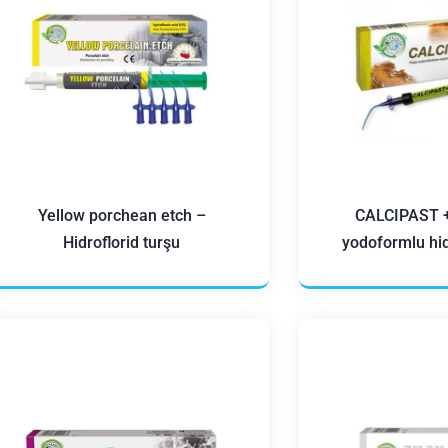
Yellow porchean etch –
CALCIPAST +
Hidroflorid turşu
yodoformlu hid