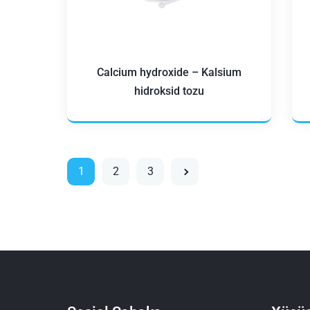
Calcium hydroxide – Kalsium
hidroksid tozu
1
2
3