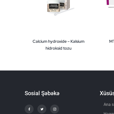
Calcium hydroxide – Kalsium
MT
hidroksid tozu
Sosial Şəbəkə
Xüsüs
Ana s
Haqq