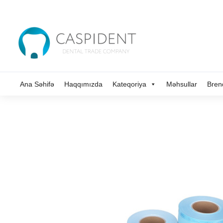
Ana Səhifə
Haqqımızda
Kateqoriya
Məhsullar
Bren