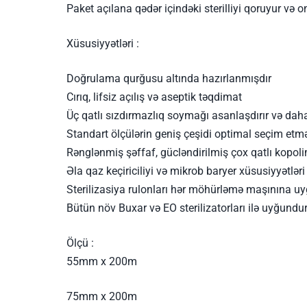
Paket açılana qədər içindəki sterilliyi qoruyur və 
Xüsusiyyətləri :
Doğrulama qurğusu altında hazırlanmışdır
Cırıq, lifsiz açılış və aseptik təqdimat
Üç qatlı sızdırmazlıq soymağı asanlaşdırır və daha
Standart ölçülərin geniş çeşidi optimal seçim etm
Rənglənmiş şəffaf, gücləndirilmiş çox qatlı kopo
Əla qaz keçiriciliyi və mikrob baryer xüsusiyyətləri
Sterilizasiya rulonları hər möhürləmə maşınına uy
Bütün növ Buxar və EO sterilizatorları ilə uyğundur
Ölçü :
55mm x 200m
75mm x 200m