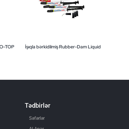
NDO-TOP
İşıqla bərkidilmiş Rubber-Dam Liquid
Tədbirlər
Səfərlər
Al-Apar