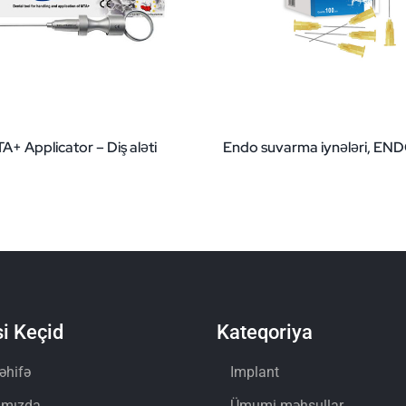
A+ Applicator – Diş aləti
Endo suvarma iynələri, E
i Keçid
Kateqoriya
əhifə
Implant
ımızda
Ümumi məhsullar