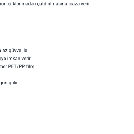
onun çirklənmədən çatdırılmasına icazə verir.
 az qüvvə ilə
əyə imkan verir
limer PET/PP film
ğun gəlir
 :