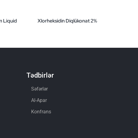
m Liquid
Xlorheksidin Diqlükonat 2%
Tədbirlər
Səfərlər
Al-Apar
Konfrans