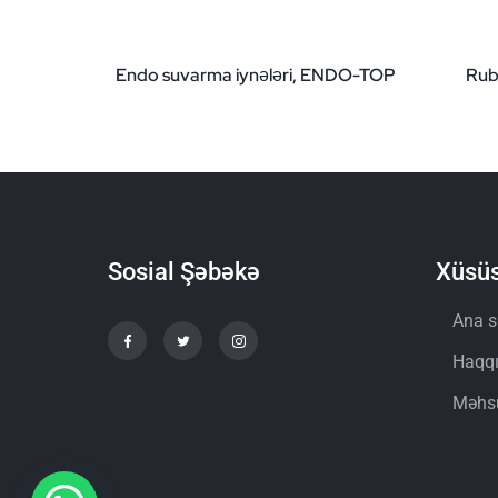
Endo suvarma iynələri, ENDO-TOP
Rub
Sosial Şəbəkə
Xüsüs
Ana s
Haqq
Məhsu