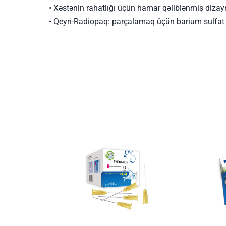
• Xəstənin rahatlığı üçün hamar qəliblənmiş dizay
• Qeyri-Radiopaq: parçalamaq üçün barium sulfat