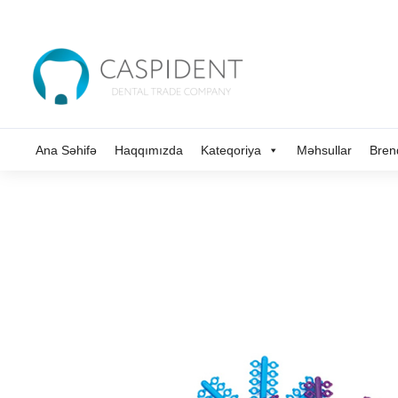
Ana Səhifə
Haqqımızda
Kateqoriya
Məhsullar
Bren