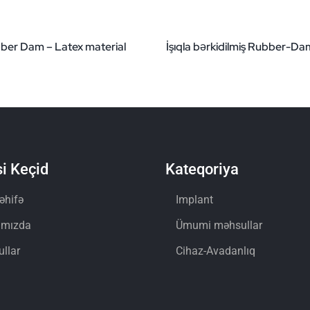
ber Dam – Latex material
İşıqla bərkidilmiş Rubber-Da
i Keçid
Kateqoriya
əhifə
Implant
ımızda
Ümumi məhsullar
llar
Cihaz-Avadanlıq