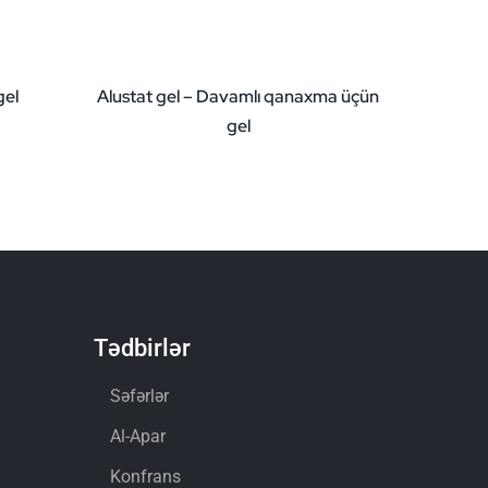
gel
Alustat gel – Davamlı qanaxma üçün
gel
Tədbirlər
Səfərlər
Al-Apar
Konfrans