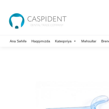
Ana Səhifə
Haqqımızda
Kateqoriya
Məhsullar
Bren