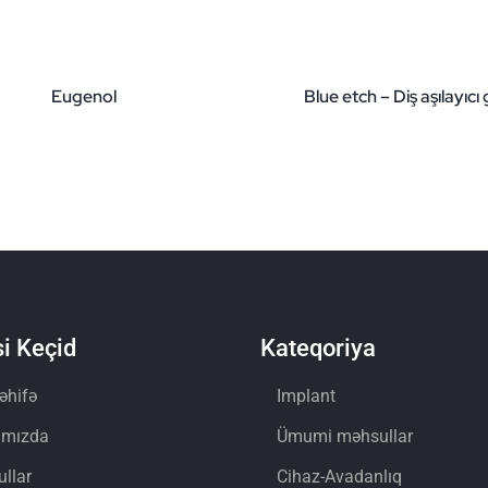
Eugenol
Blue etch – Diş aşılayıcı 
i Keçid
Kateqoriya
əhifə
Implant
ımızda
Ümumi məhsullar
llar
Cihaz-Avadanlıq