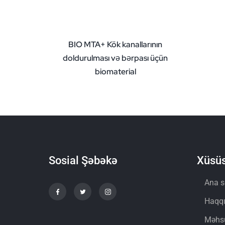
BIO MTA+ Kök kanallarının
doldurulması və bərpası üçün
biomaterial
Sosial Şəbəkə
Xüsüs
Ana s
Haqq
Məhsu