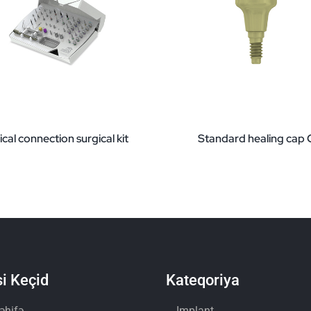
cal connection surgical kit
Standard healing cap 
i Keçid
Kateqoriya
əhifə
Implant