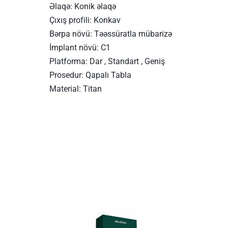
Əlaqə: Konik əlaqə
Çıxış profili: Konkav
Bərpa növü: Təəssüratla mübarizə
İmplant növü: C1
Platforma: Dar , Standart , Geniş
Prosedur: Qapalı Tabla
Material: Titan