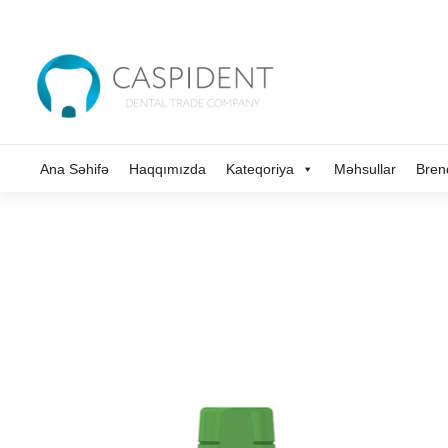
Ana Səhifə
Haqqımızda
Kateqoriya
Məhsullar
Bren