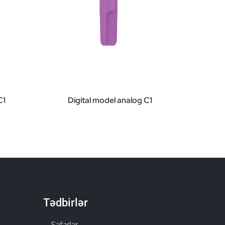
C1
Digital model analog C1
Tədbirlər
Səfərlər