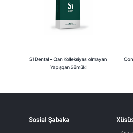
S1 Dental – Qan Kolleksiyası olmayan
Coni
Yapışqan Sümük!
Sosial Şəbəkə
Xüsüs
Ana s