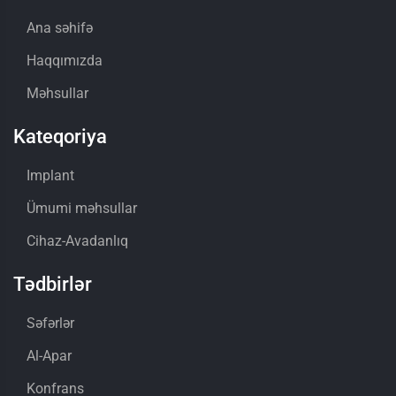
Ana səhifə
Haqqımızda
Məhsullar
Kateqoriya
Implant
Ümumi məhsullar
Cihaz-Avadanlıq
Tədbirlər
Səfərlər
Al-Apar
Konfrans