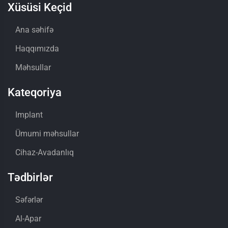
Xüsüsi Keçid
Ana səhifə
Haqqımızda
Məhsullar
Kateqoriya
Implant
Ümumi məhsullar
Cihaz-Avadanlıq
Tədbirlər
Səfərlər
Al-Apar