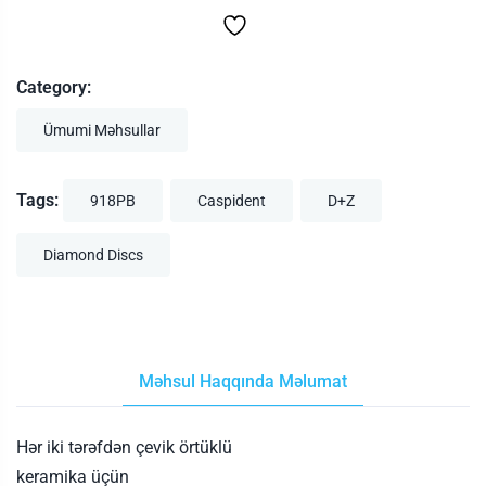
Category:
Ümumi Məhsullar
Tags:
918PB
Caspident
D+Z
Diamond Discs
Məhsul Haqqında Məlumat
Hər iki tərəfdən çevik örtüklü
keramika üçün