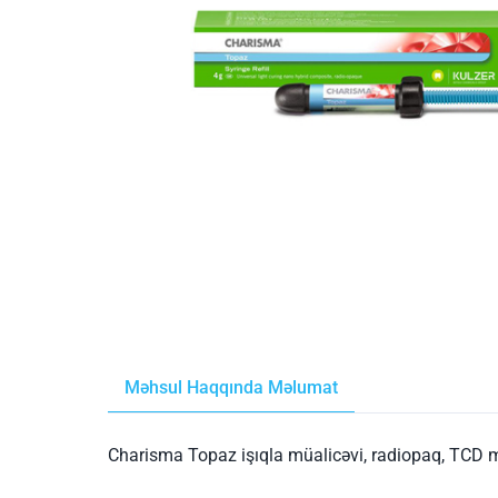
Məhsul Haqqında Məlumat
Charisma Topaz işıqla müalicəvi, radiopaq, TCD ma