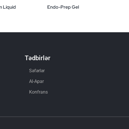
m Liquid
Endo-Prep Gel
Tədbirlər
Səfərlər
Al-Apar
Konfrans