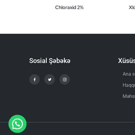
Chloraxid 2%
Xl
Sosial Şəbəkə
Xüsüs
Ana s
Haqq
Məhsu