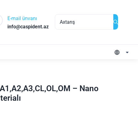
E-mail ünvanı
info@caspident.az
r A1,A2,A3,CL,OL,OM – Nano
erialı