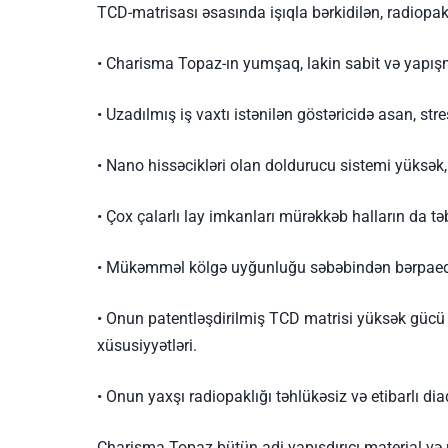
TCD-matrisası əsasında işıqla bərkidilən, radiop
• Charisma Topaz-ın yumşaq, lakin sabit və yapışm
• Uzadılmış iş vaxtı istənilən göstəricidə asan, st
• Nano hissəcikləri olan doldurucu sistemi yüksək,
• Çox çalarlı lay imkanları mürəkkəb halların da tə
• Mükəmməl kölgə uyğunluğu səbəbindən bərpaedici
• Onun patentləşdirilmiş TCD matrisi yüksək gücü m
xüsusiyyətləri.
• Onun yaxşı radiopaklığı təhlükəsiz və etibarlı d
Charisma Topaz bütün adi yapışdırıcı material və