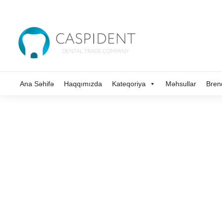
Ana Səhifə
Haqqımızda
Kateqoriya
Məhsullar
Bren