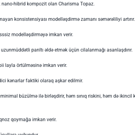
ak nano-hibrid kompozit olan Charisma Topaz.
ayan konsistensiyası modelləşdirmə zamanı səmərəliliyi artırır.
resssiz modelləşdirməyə imkan verir.
 uzunmüddətli parıltı əldə etmək üçün cilalanmağı asanlaşdırır.
bii layla örtülməsinə imkan verir.
 kənarlar faktiki olaraq aşkar edilmir.
inimal büzülmə ilə birləşdirir, həm sınıq riskini, həm də ikinci
iaqnoz qoymağa imkan verir.
 üsullara uyğundur.