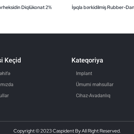
orheksidin Diqlükonat 2%
İşıqla bərkidilmiş Rubber-Da
i Keçid
Kateqoriya
əhifə
Implant
ımızda
Ümumi məhsullar
llar
Cihaz-Avadanlıq
Copyright © 2023 Caspident By All Right Reserved.