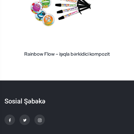
Rainbow Flow – işıqla bərkidici kompozit
Sosial Şəbəkə