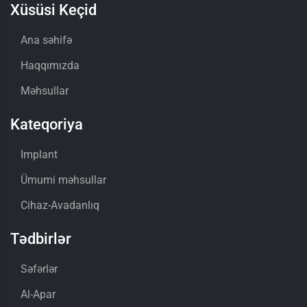
Xüsüsi Keçid
Ana səhifə
Haqqımızda
Məhsullar
Kateqoriya
Implant
Ümumi məhsullar
Cihaz-Avadanlıq
Tədbirlər
Səfərlər
Al-Apar