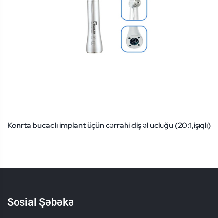
Konrta bucaqlı implant üçün cərrahi diş əl ucluğu (20:1,işıqlı)
Sosial Şəbəkə