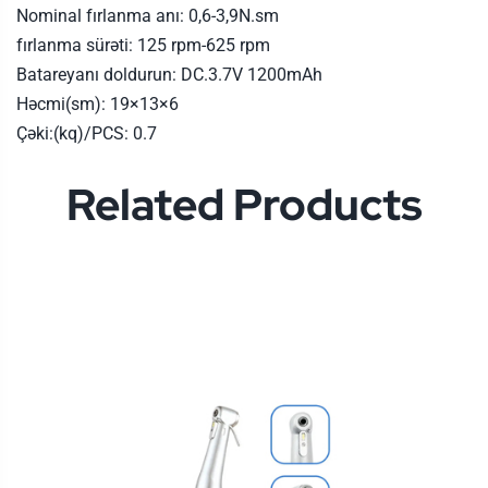
Nominal fırlanma anı: 0,6-3,9N.sm
fırlanma sürəti: 125 rpm-625 rpm
Batareyanı doldurun: DC.3.7V 1200mAh
Həcmi(sm): 19×13×6
Çəki:(kq)/PCS: 0.7
Related Products