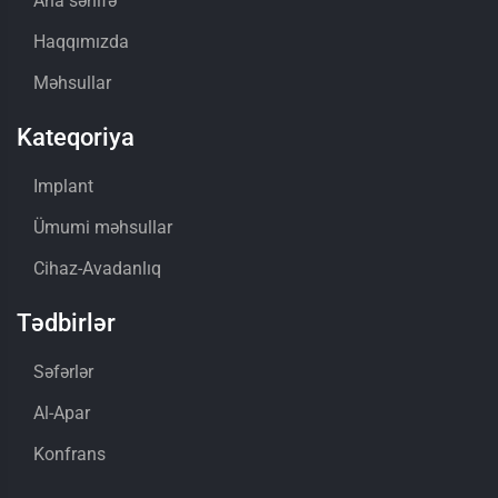
Ana səhifə
Haqqımızda
Məhsullar
Kateqoriya
Implant
Ümumi məhsullar
Cihaz-Avadanlıq
Tədbirlər
Səfərlər
Al-Apar
Konfrans