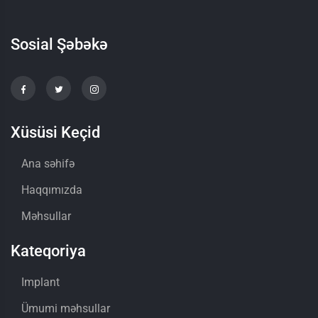
Sosial Şəbəkə
Xüsüsi Keçid
Ana səhifə
Haqqımızda
Məhsullar
Kateqoriya
Implant
Ümumi məhsullar