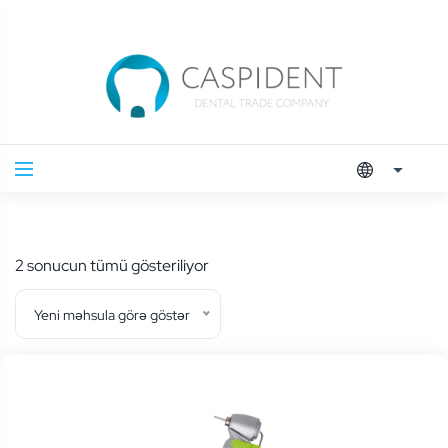
En
2 sonucun tümü gösteriliyor
yeniye
Yeni məhsula görə göstər
göre
sıralandı