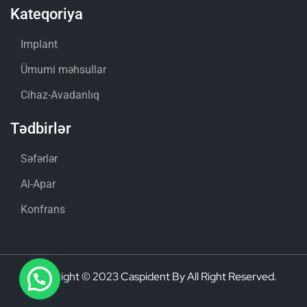
Kateqoriya
Implant
Ümumi məhsullar
Cihaz-Avadanlıq
Tədbirlər
Səfərlər
Al-Apar
Konfrans
Copyright © 2023 Caspident By All Right Reserved.