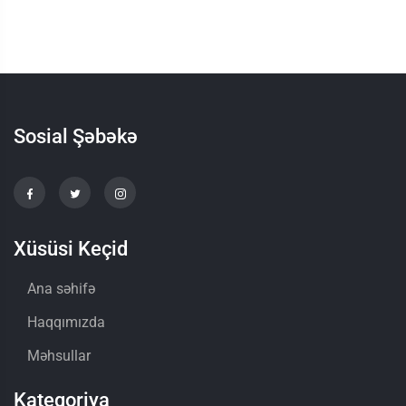
Sosial Şəbəkə
Xüsüsi Keçid
Ana səhifə
Haqqımızda
Məhsullar
Kateqoriya