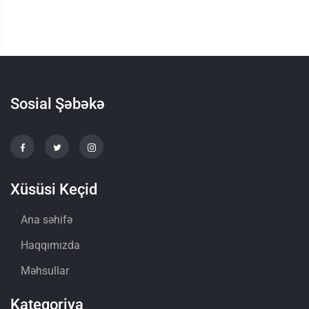
Sosial Şəbəkə
Xüsüsi Keçid
Ana səhifə
Haqqımızda
Məhsullar
Kateqoriya