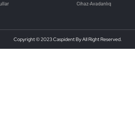
llar
Cihaz-Avadanlıq
Copyright © 2023 Caspident By All Right Reserved.