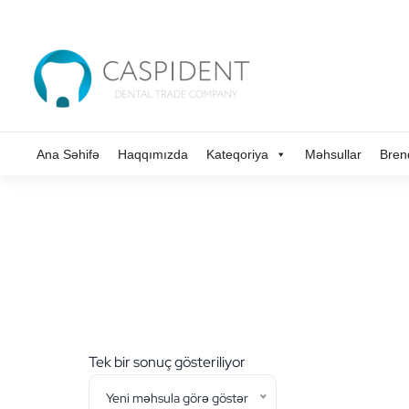
Ana Səhifə
Haqqımızda
Kateqoriya
Məhsullar
Bren
Tek bir sonuç gösteriliyor
Yeni məhsula görə göstər