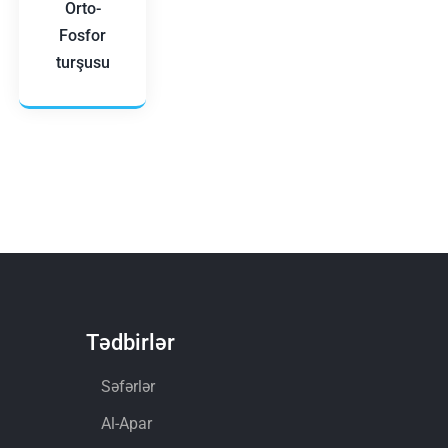
Orto-
Fosfor
turşusu
Tədbirlər
Səfərlər
Al-Apar