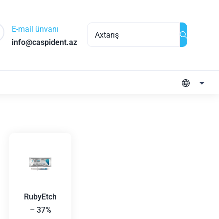
E-mail ünvanı
info@caspident.az
RubyEtch
– 37%