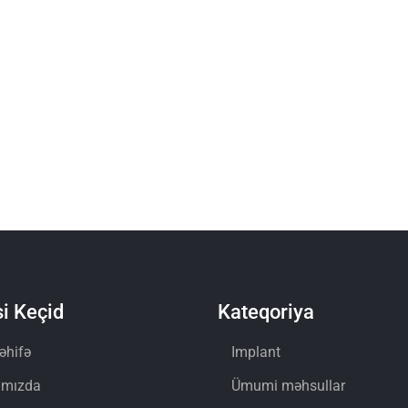
i Keçid
Kateqoriya
əhifə
Implant
ımızda
Ümumi məhsullar