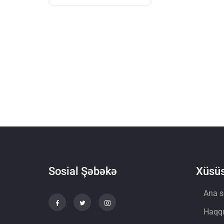
Sosial Şəbəkə
Xüsüs
Ana s
Haqq