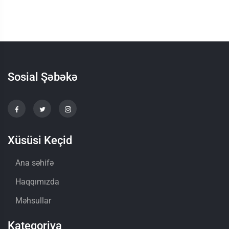
Sosial Şəbəkə
Xüsüsi Keçid
Ana səhifə
Haqqımızda
Məhsullar
Kateqoriya