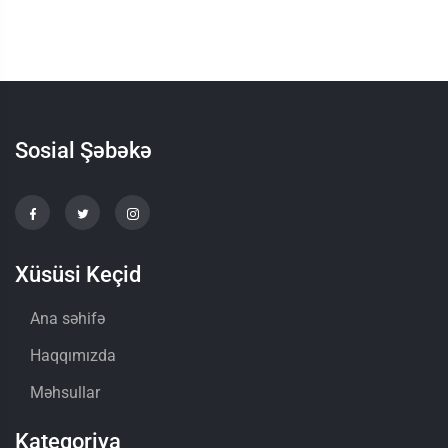
Sosial Şəbəkə
Xüsüsi Keçid
Ana səhifə
Haqqımızda
Məhsullar
Kateqoriya