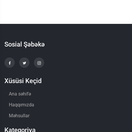
Sosial Şəbəkə
Xüsüsi Keçid
Ana səhifə
Haqqımızda
Məhsullar
Kateqoriya