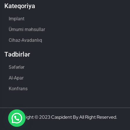
Kateqoriya
Implant
Ümumi məhsullar
Cihaz-Avadanlıq
Tədbirlər
Səfərlər
Al-Apar
Konfrans
Copyright © 2023 Caspident By All Right Reserved.