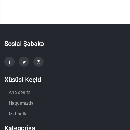
Sosial Şəbəkə
Xüsüsi Keçid
Ana səhifə
Haqqımızda
Məhsullar
Kateqoriya