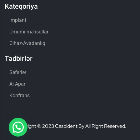
Kateqoriya
Implant
Ümumi məhsullar
Cihaz-Avadanlıq
Tədbirlər
Səfərlər
Al-Apar
Konfrans
Copyright © 2023 Caspident By All Right Reserved.