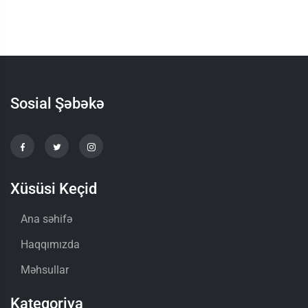
Sosial Şəbəkə
Xüsüsi Keçid
Ana səhifə
Haqqımızda
Məhsullar
Kateqoriya