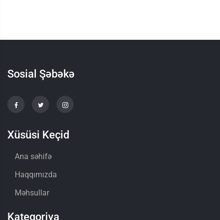
Sosial Şəbəkə
Xüsüsi Keçid
Ana səhifə
Haqqımızda
Məhsullar
Kateqoriya