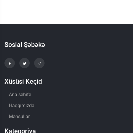
Sosial Şəbəkə
Xüsüsi Keçid
Ana səhifə
Haqqımızda
Məhsullar
Kateqoriya