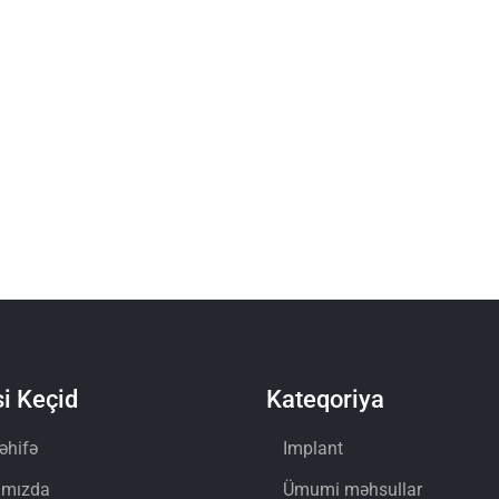
i Keçid
Kateqoriya
əhifə
Implant
ımızda
Ümumi məhsullar