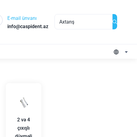
E-mail ünvanı
info@caspident.az
2 və 4
çıxışlı
düyməli