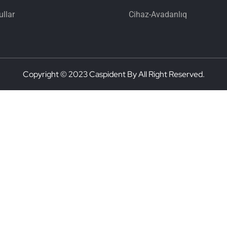
llar
Cihaz-Avadanlıq
Copyright © 2023 Caspident By All Right Reserved.