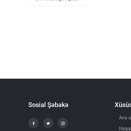
Sosial Şəbəkə
Xüsüs
Ana s
Haqq