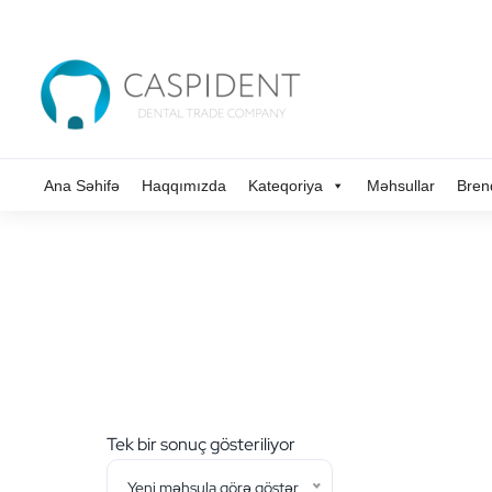
Ana Səhifə
Haqqımızda
Kateqoriya
Məhsullar
Bren
Tek bir sonuç gösteriliyor
Yeni məhsula görə göstər