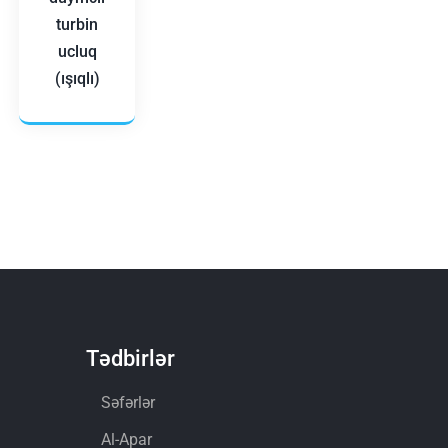
turbin
ucluq
(ışıqlı)
Tədbirlər
Səfərlər
Al-Apar