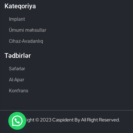
Kateqoriya
Implant
Ümumi məhsullar
Cihaz-Avadanlıq
Tədbirlər
Səfərlər
Al-Apar
Konfrans
Copyright © 2023 Caspident By All Right Reserved.