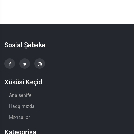
Sosial Şəbəkə
Xüsüsi Keçid
Ana səhifə
Haqqımızda
Məhsullar
Kateqoriya