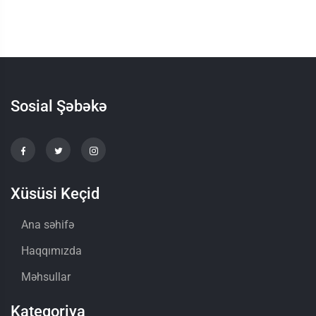
Sosial Şəbəkə
Xüsüsi Keçid
Ana səhifə
Haqqımızda
Məhsullar
Kateqoriya