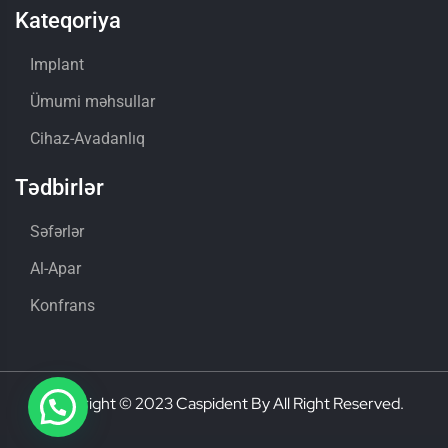
Kateqoriya
Implant
Ümumi məhsullar
Cihaz-Avadanlıq
Tədbirlər
Səfərlər
Al-Apar
Konfrans
Copyright © 2023 Caspident By All Right Reserved.