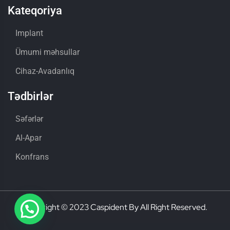
Kateqoriya
Implant
Ümumi məhsullar
Cihaz-Avadanlıq
Tədbirlər
Səfərlər
Al-Apar
Konfrans
Copyright © 2023 Caspident By All Right Reserved.