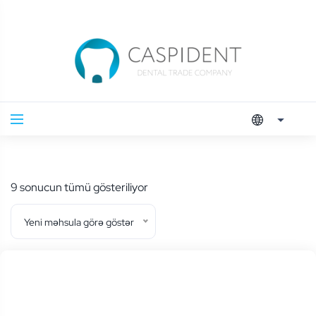
En
9 sonucun tümü gösteriliyor
yeniye
Yeni məhsula görə göstər
göre
sıralandı