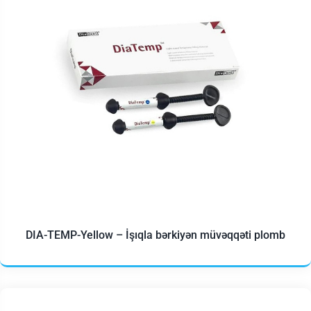
DIA-TEMP-Yellow – İşıqla bərkiyən müvəqqəti plomb