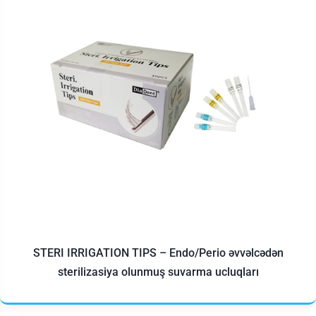
STERI IRRIGATION TIPS – Endo/Perio əvvəlcədən
sterilizasiya olunmuş suvarma ucluqları