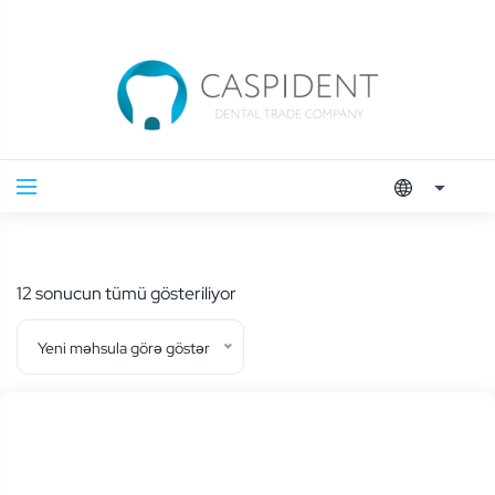
En
12 sonucun tümü gösteriliyor
yeniye
Yeni məhsula görə göstər
göre
sıralandı