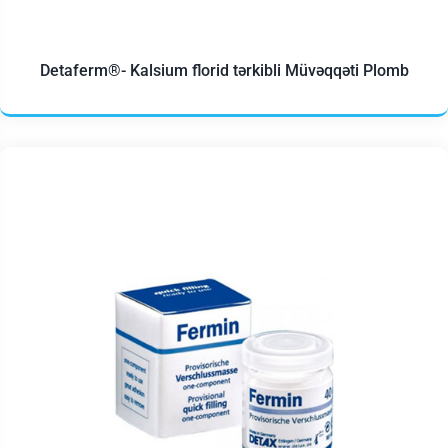
Detaferm®- Kalsium florid tərkibli Müvəqqəti Plomb