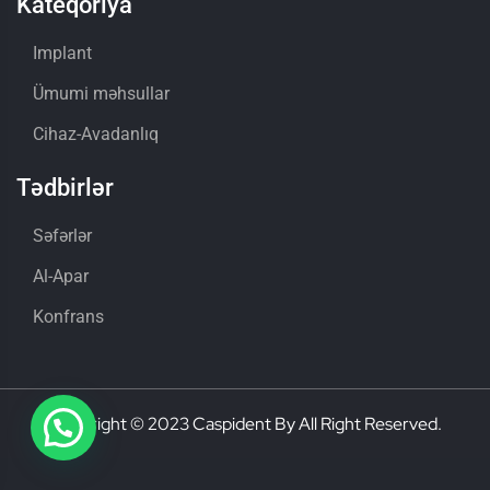
Kateqoriya
Implant
Ümumi məhsullar
Cihaz-Avadanlıq
Tədbirlər
Səfərlər
Al-Apar
Konfrans
Copyright © 2023 Caspident By All Right Reserved.
Sizə necə komək edə bilərik?