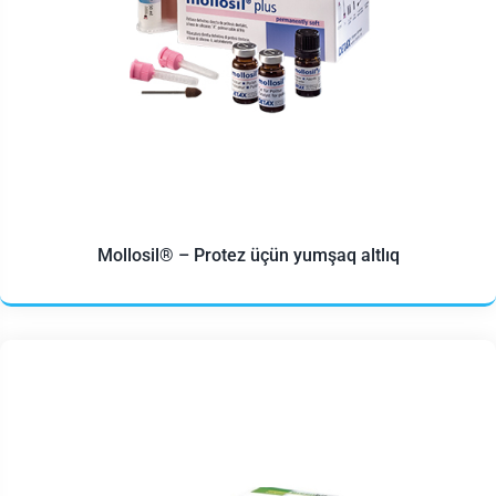
Mollosil® – Protez üçün yumşaq altlıq