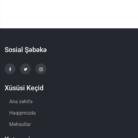
Sosial Şəbəkə
Xüsüsi Keçid
Ana səhifə
Haqqımızda
Məhsullar