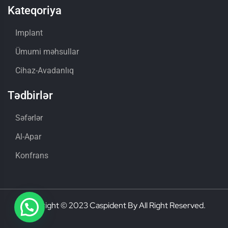
Kateqoriya
Implant
Ümumi məhsullar
Cihaz-Avadanlıq
Tədbirlər
Səfərlər
Al-Apar
Konfrans
Copyright © 2023 Caspident By All Right Reserved.