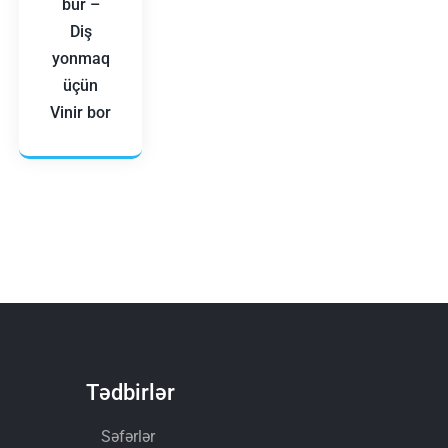
bur –
Diş
yonmaq
üçün
Vinir bor
Tədbirlər
Səfərlər