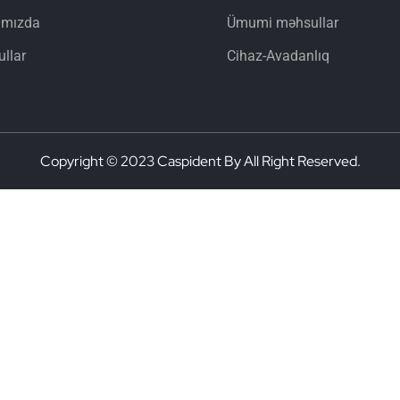
ımızda
Ümumi məhsullar
llar
Cihaz-Avadanlıq
Copyright © 2023 Caspident By All Right Reserved.