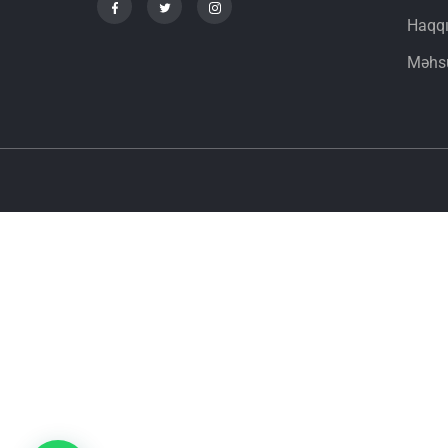
Haqq
Məhsu