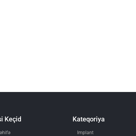
i Keçid
Kateqoriya
əhifə
Implant