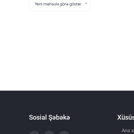
Yeni məhsula görə göstər
Sosial Şəbəkə
Xüsüs
Ana s