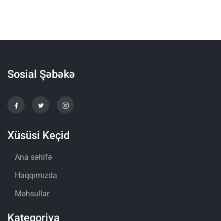
Sosial Şəbəkə
Xüsüsi Keçid
Ana səhifə
Haqqımızda
Məhsullar
Kateqoriya