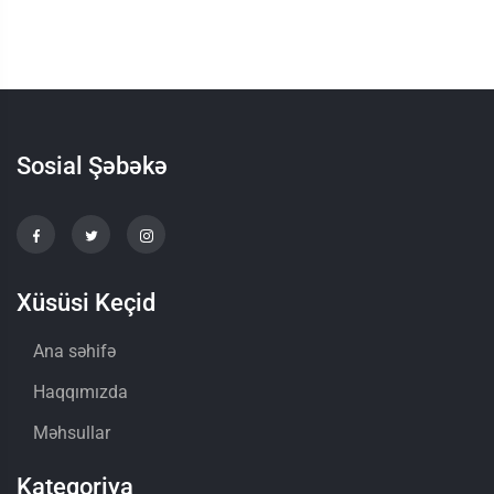
Sosial Şəbəkə
Xüsüsi Keçid
Ana səhifə
Haqqımızda
Məhsullar
Kateqoriya