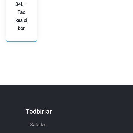
34L –
Tac
kəsici
bor
Tədbirlər
Səfərlər