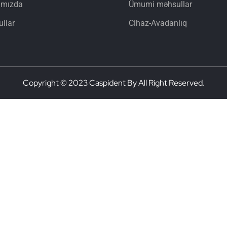
ımızda
Ümumi məhsullar
llar
Cihaz-Avadanlıq
Copyright © 2023 Caspident By All Right Reserved.