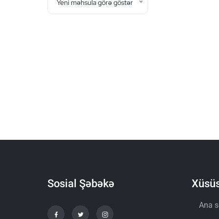
Yeni məhsula görə göstər
Sosial Şəbəkə
Xüsüs
Ana s