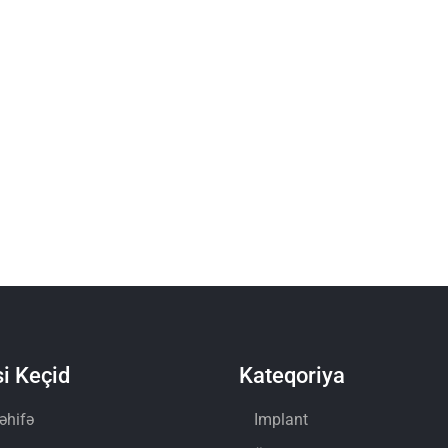
i Keçid
Kateqoriya
əhifə
Implant