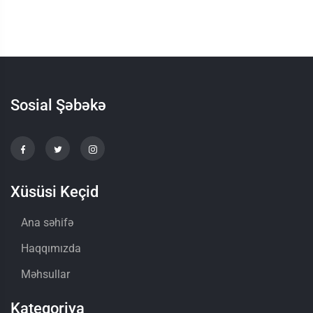
Sosial Şəbəkə
Xüsüsi Keçid
Ana səhifə
Haqqımızda
Məhsullar
Kateqoriya