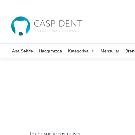
Ana Səhifə
Haqqımızda
Kateqoriya
Məhsullar
Bren
Tek bir sonuç gösteriliyor