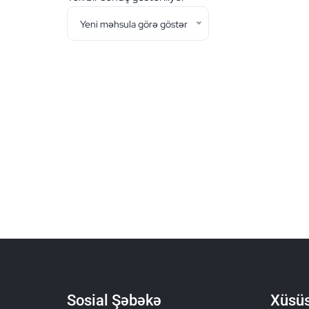
Yeni məhsula görə göstər
Sosial Şəbəkə
Xüsüs