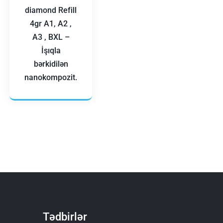
diamond Refill
4gr A1, A2 ,
A3 , BXL –
İşıqla
bərkidilən
nanokompozit.
Tədbirlər