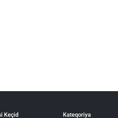
i Keçid
Kateqoriya