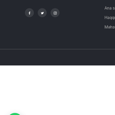
Ana s
Haqq
Məhsu