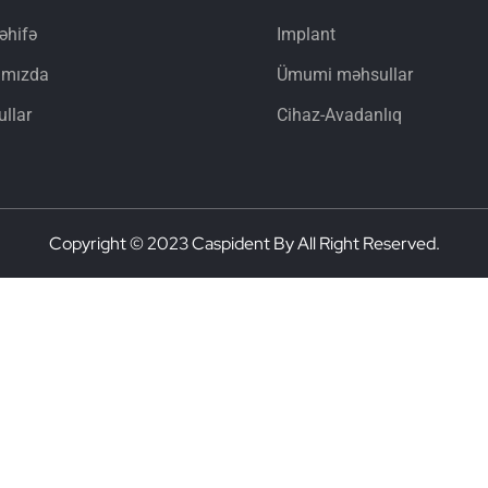
əhifə
Implant
ımızda
Ümumi məhsullar
llar
Cihaz-Avadanlıq
Copyright © 2023 Caspident By All Right Reserved.