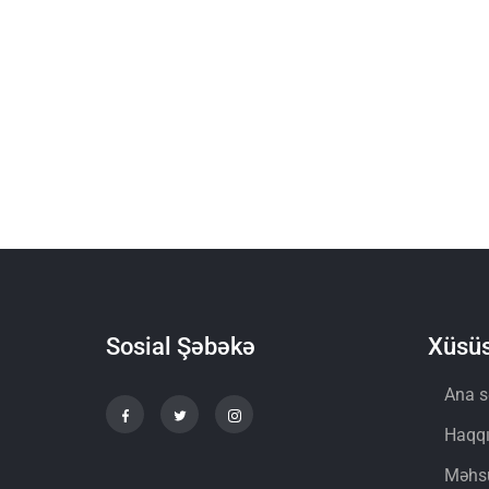
Sosial Şəbəkə
Xüsüs
Ana s
Haqq
Məhsu