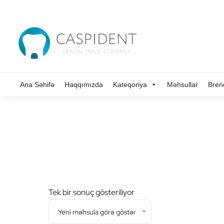
Ana Səhifə
Haqqımızda
Kateqoriya
Məhsullar
Bren
Tek bir sonuç gösteriliyor
Yeni məhsula görə göstər