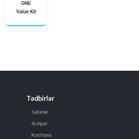
ONE
Value Kit
Tədbirlər
Səfərlər
Al-Apar
Konfrans