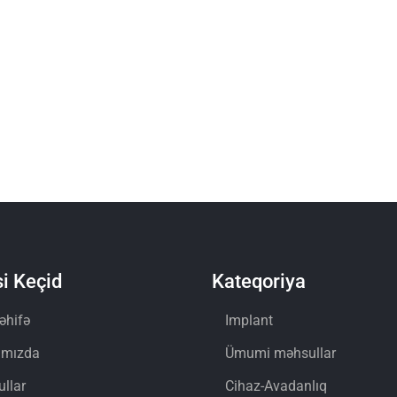
i Keçid
Kateqoriya
əhifə
Implant
ımızda
Ümumi məhsullar
llar
Cihaz-Avadanlıq