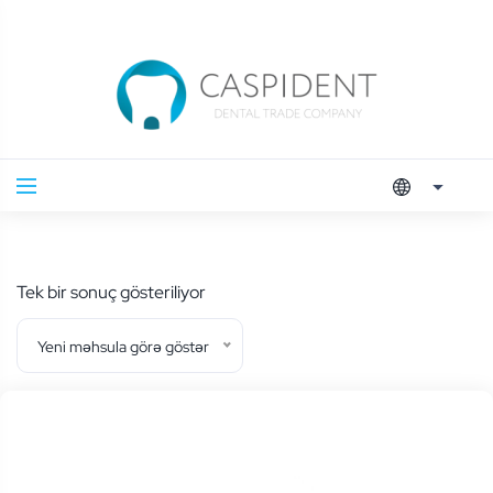
Tek bir sonuç gösteriliyor
Yeni məhsula görə göstər